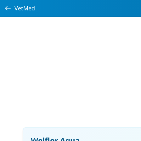
VetMed
Welflor Aqua