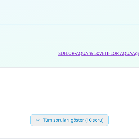
SUFLOR-AQUA % 50
VETİFLOR AQUA
Agr
Tüm soruları göster (10 soru)