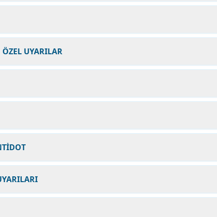
N ÖZEL UYARILAR
NTİDOT
UYARILARI