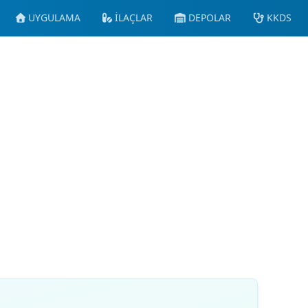
UYGULAMA
İLAÇLAR
DEPOLAR
KKDS