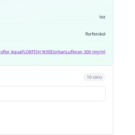
toz
florfenikol
oflor Aqua
FLORFİSH %50
Elorban
Lufloran 300 mg/ml
10 soru