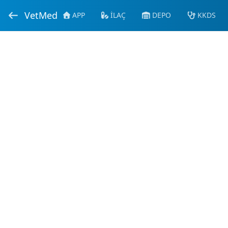
VetMed
APP
İLAÇ
DEPO
KKDS