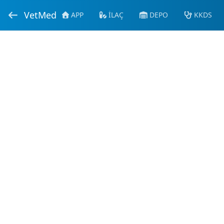
VetMed
APP
İLAÇ
DEPO
KKDS