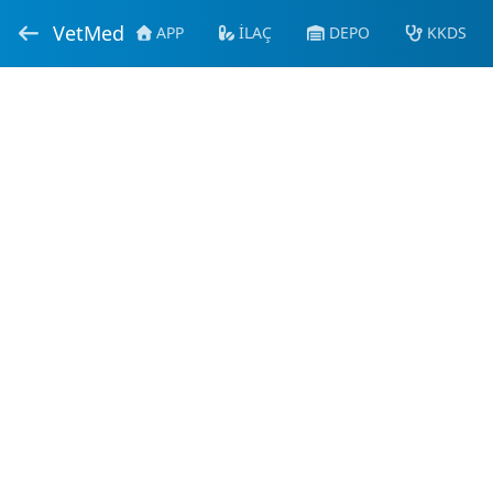
VetMed
APP
İLAÇ
DEPO
KKDS