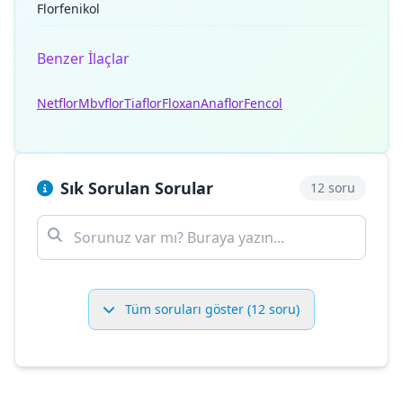
Florfenikol
Benzer İlaçlar
Netflor
Mbvflor
Tiaflor
Floxan
Anaflor
Fencol
Sık Sorulan Sorular
12 soru
Tüm soruları göster (12 soru)