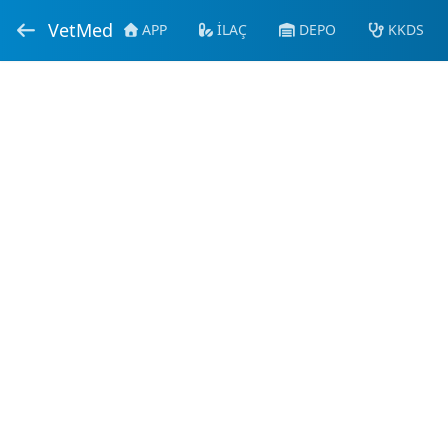
VetMed
APP
İLAÇ
DEPO
KKDS