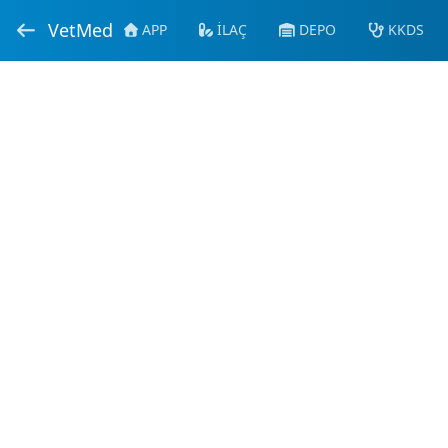
VetMed
APP
İLAÇ
DEPO
KKDS