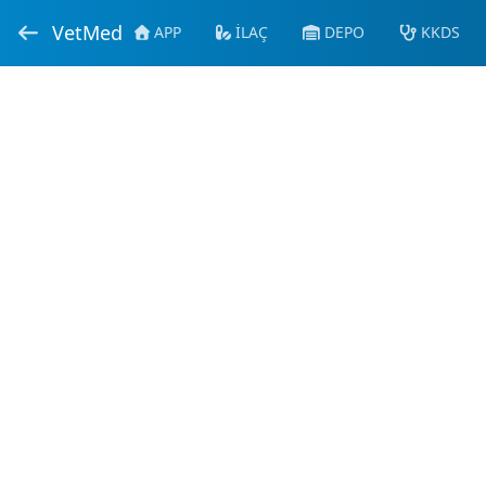
VetMed
APP
İLAÇ
DEPO
KKDS