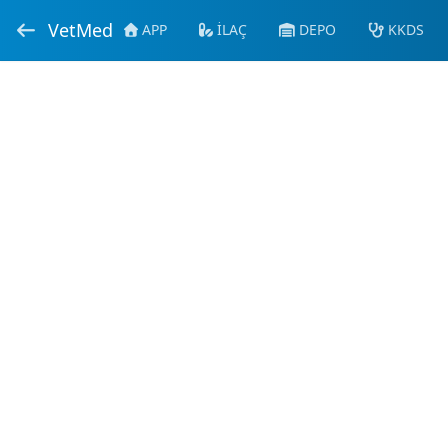
VetMed
APP
İLAÇ
DEPO
KKDS